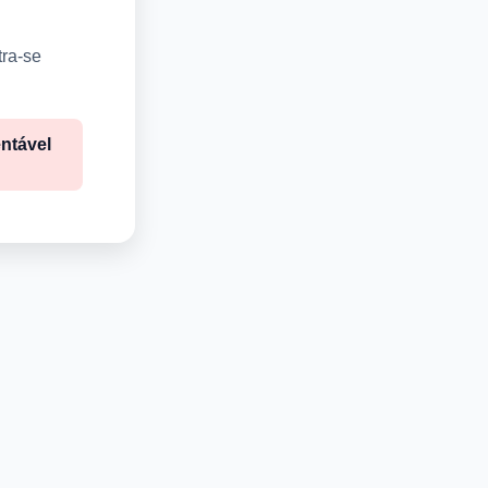
tra-se
ntável