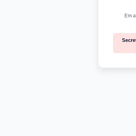
Em at
Secre