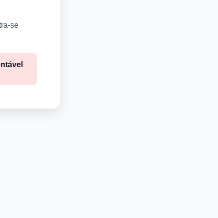
tra-se
ntável